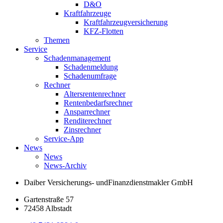
D&O
Kraftfahrzeuge
Kraftfahrzeugversicherung
KFZ-Flotten
Themen
Service
Schadenmanagement
Schadenmeldung
Schadenumfrage
Rechner
Altersrentenrechner
Rentenbedarfsrechner
Ansparrechner
Renditerechner
Zinsrechner
Service-App
News
News
News-Archiv
Daiber Versicherungs- und
Finanzdienstmakler GmbH
Gartenstraße 57
72458 Albstadt