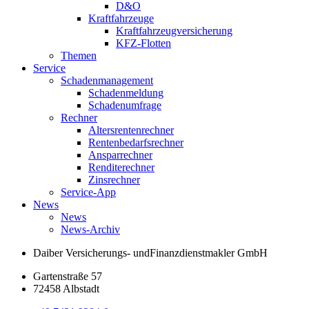
D&O
Kraftfahrzeuge
Kraftfahrzeugversicherung
KFZ-Flotten
Themen
Service
Schadenmanagement
Schadenmeldung
Schadenumfrage
Rechner
Altersrentenrechner
Rentenbedarfsrechner
Ansparrechner
Renditerechner
Zinsrechner
Service-App
News
News
News-Archiv
Daiber Versicherungs- und
Finanzdienstmakler GmbH
Gartenstraße 57
72458 Albstadt