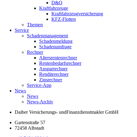
D&O
Kraftfahrzeuge
Kraftfahrzeugversicherung
KFZ-Flotten
Themen
Service
Schadenmanagement
Schadenmeldung
Schadenumfrage
Rechner
Altersrentenrechner
Rentenbedarfsrechner
Ansparrechner
Renditerechner
Zinsrechner
Service-App
News
News
News-Archiv
Daiber Versicherungs- und
Finanzdienstmakler GmbH
Gartenstraße 57
72458 Albstadt